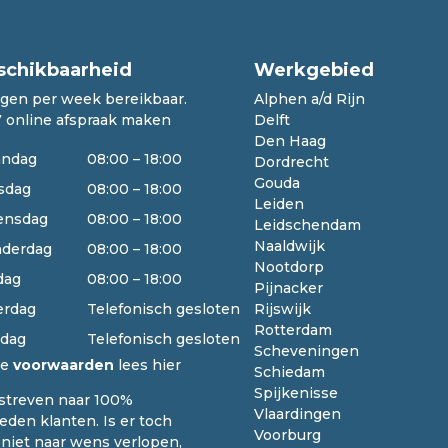
schikbaarheid
Werkgebied
agen per week bereikbaar.
Alphen a/d Rijn
7 online afspraak maken
Delft
Den Haag
ndag
08:00 – 18:00
Dordrecht
Gouda
sdag
08:00 – 18:00
Leiden
nsdag
08:00 – 18:00
Leidschendam
Naaldwijk
derdag
08:00 – 18:00
Nootdorp
dag
08:00 – 18:00
Pijnacker
erdag
Telefonisch gesloten
Rijswijk
Rotterdam
dag
Telefonisch gesloten
Scheveningen
ze
voorwaarden
lees hier
Schiedam
Spijkenisse
 streven naar 100%
Vlaardingen
eden klanten. Is er toch
Voorburg
 niet naar wens verlopen,