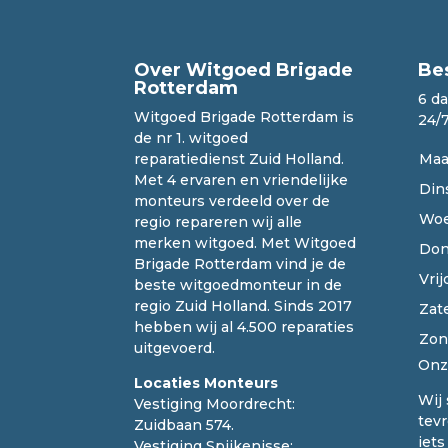
Over Witgoed Brigade
Be
Rotterdam
6 d
Witgoed Brigade Rotterdam is
24/
de nr 1. witgoed
reparatiedienst Zuid Holland.
Maa
Met 4 ervaren en vriendelijke
Din
monteurs verdeeld over de
Woe
regio repareren wij alle
merken witgoed. Met Witgoed
Don
Brigade Rotterdam vind je de
Vrij
beste witgoedmonteur in de
regio Zuid Holland. Sinds 2017
Zat
hebben wij al 4.500 reparaties
Zon
uitgevoerd.
On
Locaties Monteurs
Wij
Vestiging Moordrecht:
tevr
Zuidbaan 574.
iets
Vestiging Spijkenisse: