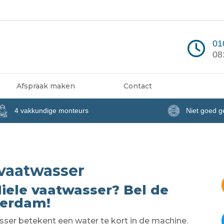
01
08
Afspraak maken
Contact
4 vakkundige monteurs
Niet goed g
 vaatwasser
iele vaatwasser? Bel de
terdam!
ser betekent een water te kort in de machine.