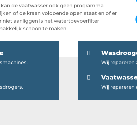
sser kan de vaatwasser ook geen programma
kijken of de kraan voldoende open staat en of er
r niet aanliggen is het watertoevoerfilter
emakkelijk schoon te maken.
e
Wasdroogc

asmachines.
Wij repareren
Vaatwasser

sdrogers.
Wij repareren 