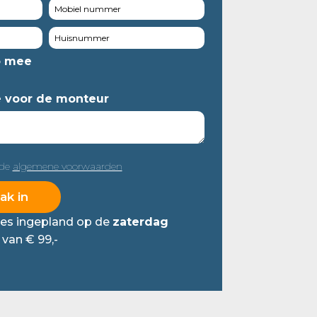
o mee
e voor de monteur
 de
algemene voorwaarden
ties ingepland op de
zaterdag
f van € 99,-