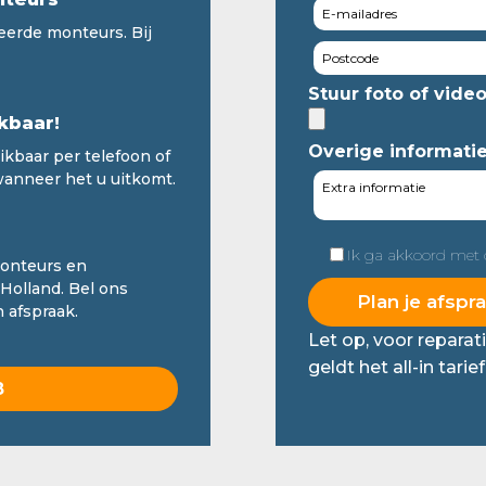
eerde monteurs. Bij
Stuur foto of vide
kbaar!
Overige informati
ikbaar per telefoon of
wanneer het u uitkomt.
Ik ga akkoord met
monteurs en
Holland. Bel ons
 afspraak.
Let op, voor repara
geldt het all-in tarie
8