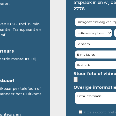
afspraak in en wij be
oeren.
2778
.
an €69,-. Incl. 15 min.
arantie. Transparant en
raf.
nteurs
eerde monteurs. Bij
Stuur foto of vide
kbaar!
Overige informati
ikbaar per telefoon of
wanneer het u uitkomt.
Ik ga akkoord met
monteurs en