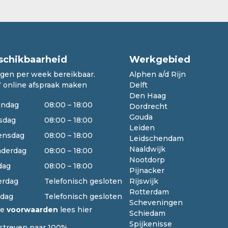
schikbaarheid
Werkgebied
agen per week bereikbaar.
Alphen a/d Rijn
7 online afspraak maken
Delft
Den Haag
ndag
08:00 – 18:00
Dordrecht
Gouda
sdag
08:00 – 18:00
Leiden
nsdag
08:00 – 18:00
Leidschendam
Naaldwijk
derdag
08:00 – 18:00
Nootdorp
dag
08:00 – 18:00
Pijnacker
erdag
Telefonisch gesloten
Rijswijk
Rotterdam
dag
Telefonisch gesloten
Scheveningen
ze
voorwaarden
lees hier
Schiedam
Spijkenisse
 streven naar 100%