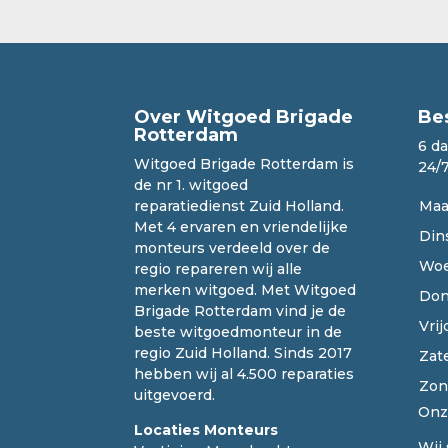
Over Witgoed Brigade
Be
Rotterdam
6 d
Witgoed Brigade Rotterdam is
24/
de nr 1. witgoed
reparatiedienst Zuid Holland.
Maa
Met 4 ervaren en vriendelijke
Din
monteurs verdeeld over de
Woe
regio repareren wij alle
merken witgoed. Met Witgoed
Don
Brigade Rotterdam vind je de
Vrij
beste witgoedmonteur in de
regio Zuid Holland. Sinds 2017
Zat
hebben wij al 4.500 reparaties
Zon
uitgevoerd.
On
Locaties Monteurs
Wij