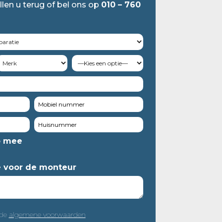
llen u terug of bel ons op
010 – 760
o mee
e voor de monteur
 de
algemene voorwaarden