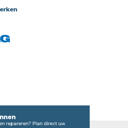
merken
annen
en repareren? Plan direct uw