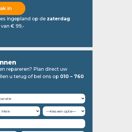
ties ingepland op de
zaterdag
f van € 99,-
annen
en repareren? Plan direct uw
llen u terug of bel ons op
010 – 760