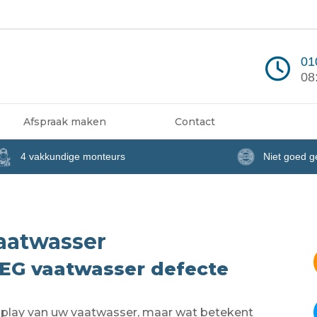
01
08
Afspraak maken
Contact
4 vakkundige monteurs
Niet goed g
aatwasser
EG vaatwasser defecte
display van uw vaatwasser, maar wat betekent