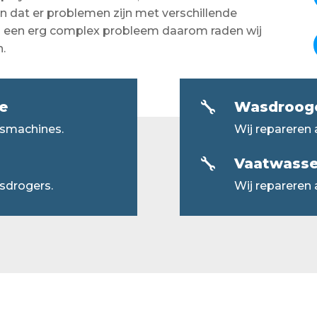
 dat er problemen zijn met verschillende
s een erg complex probleem daarom raden wij
n.
e
Wasdroogc

asmachines.
Wij repareren
Vaatwasser

sdrogers.
Wij repareren 