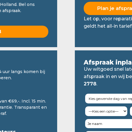
Holland. Bel ons
 afspraak.
Let op, voor repara
geldt het all-in tarie
8
Afspraak inpl
Uw witgoed snel lat
4 uur langs komen bij
afspraak in en wij be
oeren.
2778
.
an €69,-. Incl. 15 min.
arantie. Transparant en
raf.
nteurs